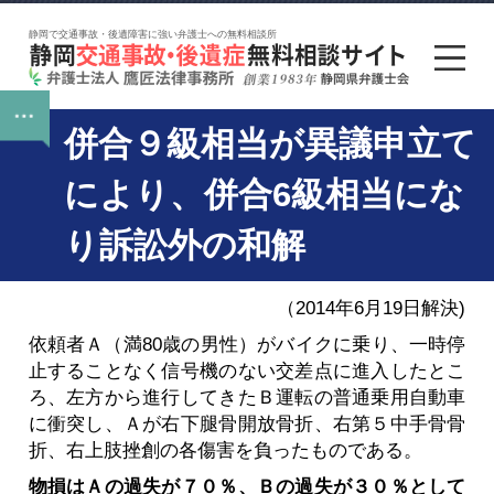
静岡で交通事故・後遺障害に強い弁護士への無料相談所
併合９級相当が異議申立て
により、併合6級相当にな
り訴訟外の和解
（2014年6月19日解決)
依頼者Ａ（満80歳の男性）がバイクに乗り、一時停
止することなく信号機のない交差点に進入したとこ
ろ、左方から進行してきたＢ運転の普通乗用自動車
に衝突し、Ａが右下腿骨開放骨折、右第５中手骨骨
折、右上肢挫創の各傷害を負ったものである。
物損はＡの過失が７０％、Ｂの過失が３０％として