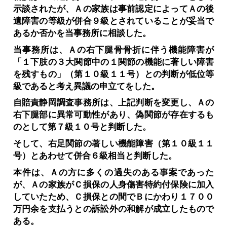
示談されたが、Ａの家族は事前認定によってＡの後
遺障害の等級が併合９級とされていることが妥当で
あるか否かを当事務所に相談した。
当事務所は、Ａの右下腿骨骨折に伴う機能障害が
「１下肢の３大関節中の１関節の機能に著しい障害
を残すもの」（第１０級１１号）との判断が低位等
級であると考え異議の申立てをした。
自賠責静岡調査事務所は、上記判断を変更し、Ａの
右下腿部に異常可動性があり、偽関節が存在するも
のとして第７級１０号と判断した。
そして、右足関節の著しい機能障害（第１０級１１
号）とあわせて併合６級相当と判断した。
本件は、Ａの方に多くの過失のある事案であった
が、Ａの家族がＣ損保の人身傷害特約付保険に加入
していたため、Ｃ損保との間でＢにかわり１７００
万円余を支払うとの訴訟外の和解が成立したもので
ある。