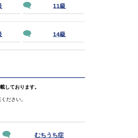
級
11級
級
14級
載しております。
覧ください。
むちうち症