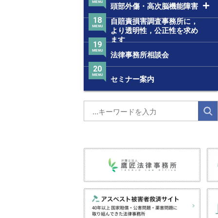
MENU
頭部外傷・高次脳機能障害
18
自賠責損害調査事務所に，
MENU
より透明性，公正性を求め
ます
19
MENU
法律事務所相談会
20
MENU
セミナー案内