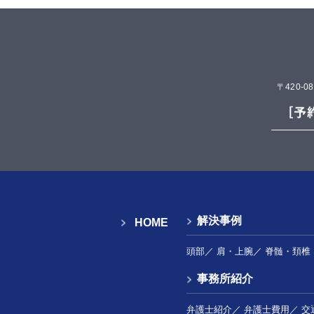
〒420-
解決事例
HOME
頭部
／
肩・上腕
／
脊髄・頚椎
事務所紹介
弁護士紹介
／
弁護士費用
／
交