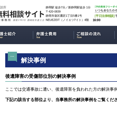
談所
静岡駅 徒歩7分／新静岡駅徒歩 1分
〒420-0839
静岡市葵区鷹匠1丁目5番1号
［平日法律相談]
NEUEZEIT（ノイエツｱイト）4階
16:00
解決事例
後遺障害の受傷部位別の解決事例
ここでは交通事故に遭い、後遺障害を負われた方の解決事
下記の該当する部位より、当事務所の解決事例をご覧くだ