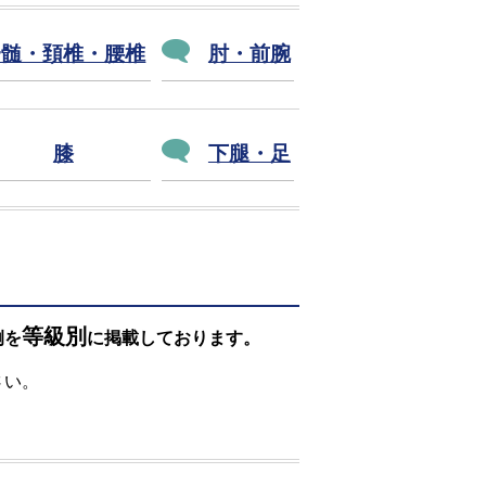
脊髄・頚椎・腰椎
肘・前腕
膝
下腿・足
等級別
例を
に掲載しております。
さい。