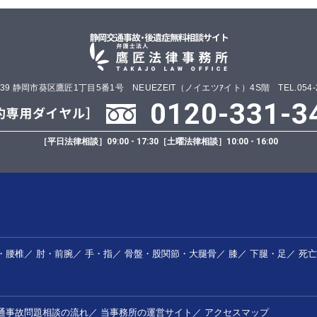
0839 静岡市葵区鷹匠1丁目5番1号 NEUEZEIT（ノイエツｱイト）4S階 TEL.054-25
0120-331-3
［平日法律相談］
09:00 - 17:30
［土曜法律相談］
10:00 - 16:00
・腰椎
／
肘・前腕
／
手・指
／
骨盤・股関節・大腿骨
／
膝
／
下腿・足
／
死亡
通事故問題相談の流れ
／
当事務所の運営サイト
／
アクセスマップ