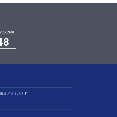
1-1348
48
事故
／
むちうち症