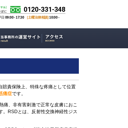
0120-331-348
平日
09:00 - 17:30
［土曜法律相談]
10:00 -
自賠責保険上、特殊な疼痛として位置
筋痛症
です。
熱痛、非有害刺激で正常な皮膚におこ
敏です。RSDとは、反射性交換神経性ジス