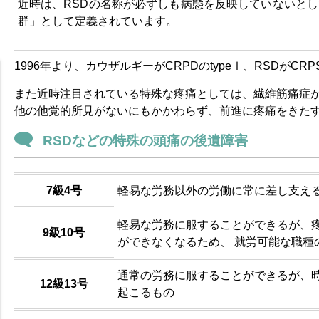
近時は、RSDの名称が必ずしも病態を反映していないとし
群」として定義されています。
1996年より、カウザルギーがCRPDのtypeⅠ、RSDがCR
また近時注目されている特殊な疼痛としては、繊維筋痛症
他の他覚的所見がないにもかかわらず、前進に疼痛をきた
RSDなどの特殊の頭痛の後遺障害
7級4号
軽易な労務以外の労働に常に差し支え
軽易な労務に服することができるが、
9級10号
ができなくなるため、 就労可能な職種
通常の労務に服することができるが、
12級13号
起こるもの