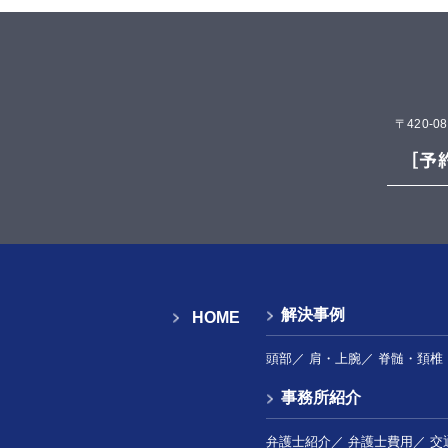
〒420-
解決事例
HOME
頭部
／
肩・上腕
／
脊髄・頚椎
事務所紹介
弁護士紹介
／
弁護士費用
／
交