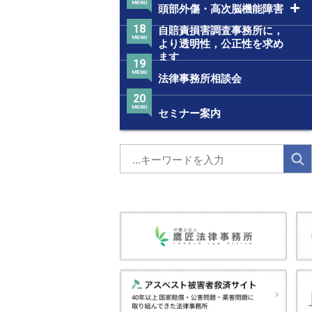
MENU
頭部外傷・高次脳機能障害
18
自賠責損害調査事務所に，
MENU
より透明性，公正性を求め
ます
19
MENU
法律事務所相談会
20
MENU
セミナー案内