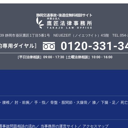
0839 静岡市葵区鷹匠1丁目5番1号 NEUEZEIT（ノイエツｱイト）4S階 TEL.054-25
0120-331-3
［平日法律相談］
09:00 - 17:30
［土曜法律相談］
10:00 - 16:00
・腰椎
／
肘・前腕
／
手・指
／
骨盤・股関節・大腿骨
／
膝
／
下腿・足
／
死亡
通事故問題相談の流れ
／
当事務所の運営サイト
／
アクセスマップ