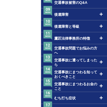
MENU
交通事故被害のQ&A
09
MENU
後遺障害
10
MENU
後遺障害と等級
11
MENU
鷹匠法律事務所の特徴
12
交通事故問題でお悩みの方
MENU
へ
13
交通事故に遭ってしまった
MENU
ら
14
交通事故にまつわる知って
MENU
おくべきこと
15
交通事故にまつわるお金の
MENU
こと
16
MENU
むち打ち症状
17