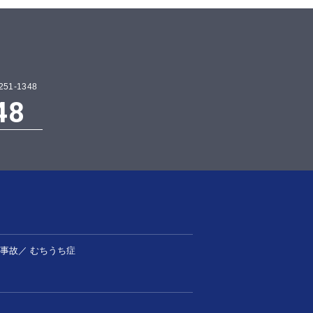
1-1348
48
事故
／
むちうち症