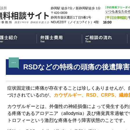
談所
静岡駅 徒歩7分／新静岡駅徒歩 1分
〒420-0839
静岡市葵区鷹匠1丁目5番1号
［平日法律相談]
NEUEZEIT（ノイエツｱイト）4階
16:00
RSDなどの特殊の頭痛の後遺障害
症状固定後に疼痛が存在することは珍しくありませんが、
づけされているのが、
カウザルギー、RSD、CRPS、繊維
カウザルギーとは、外傷性の神経損傷によって発生する灼
る疼痛であるアロデニア（allodynia）及び痛覚異常過
トロフィーという激烈な疼痛を伴う障害状態のことです。