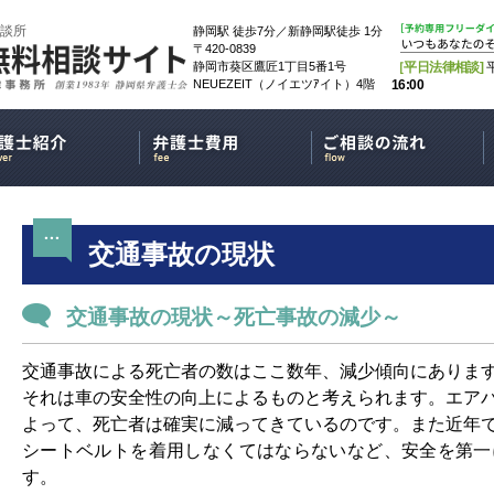
談所
静岡駅 徒歩7分／新静岡駅徒歩 1分
〒420-0839
静岡市葵区鷹匠1丁目5番1号
［平日法律相談]
NEUEZEIT（ノイエツｱイト）4階
16:00
交通事故の現状
交通事故の現状～死亡事故の減少～
交通事故による死亡者の数はここ数年、減少傾向にありま
それは車の安全性の向上によるものと考えられます。エア
よって、死亡者は確実に減ってきているのです。また近年
シートベルトを着用しなくてはならないなど、安全を第一
す。