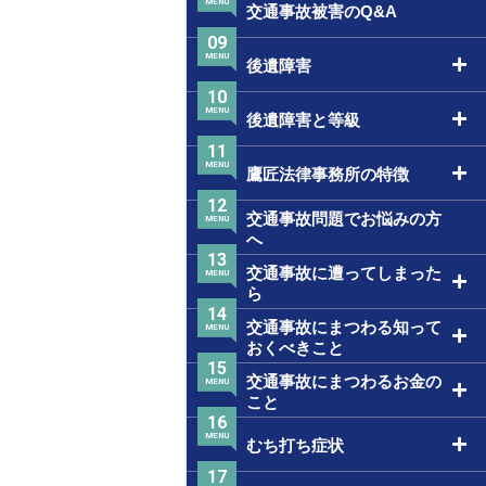
MENU
交通事故被害のQ&A
09
MENU
後遺障害
10
MENU
後遺障害と等級
11
MENU
鷹匠法律事務所の特徴
12
交通事故問題でお悩みの方
MENU
へ
13
交通事故に遭ってしまった
MENU
ら
14
交通事故にまつわる知って
MENU
おくべきこと
15
交通事故にまつわるお金の
MENU
こと
16
MENU
むち打ち症状
17