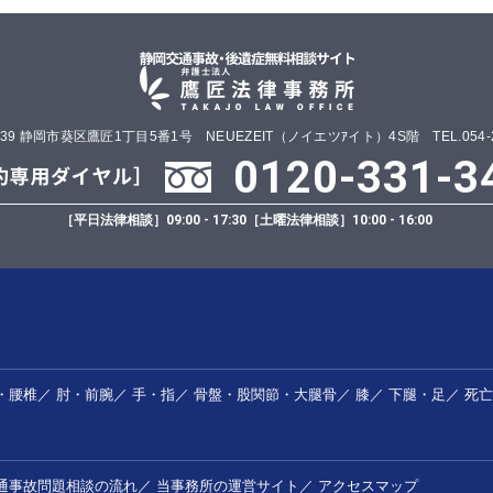
0839 静岡市葵区鷹匠1丁目5番1号 NEUEZEIT（ノイエツｱイト）4S階 TEL.054-25
0120-331-3
［平日法律相談］
09:00 - 17:30
［土曜法律相談］
10:00 - 16:00
・腰椎
／
肘・前腕
／
手・指
／
骨盤・股関節・大腿骨
／
膝
／
下腿・足
／
死亡
通事故問題相談の流れ
／
当事務所の運営サイト
／
アクセスマップ