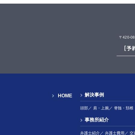
〒420-
解決事例
HOME
頭部
／
肩・上腕
／
脊髄・頚椎
事務所紹介
弁護士紹介
／
弁護士費用
／
交