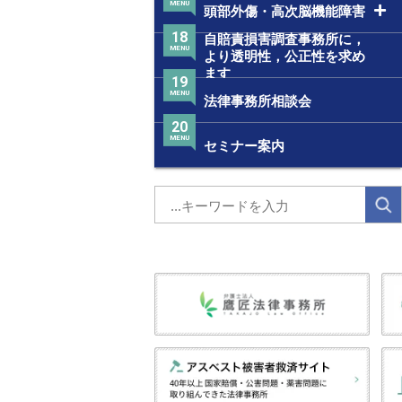
MENU
頭部外傷・高次脳機能障害
18
自賠責損害調査事務所に，
MENU
より透明性，公正性を求め
ます
19
MENU
法律事務所相談会
20
MENU
セミナー案内