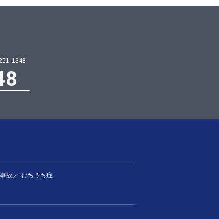
1-1348
48
事故
／
むちうち症