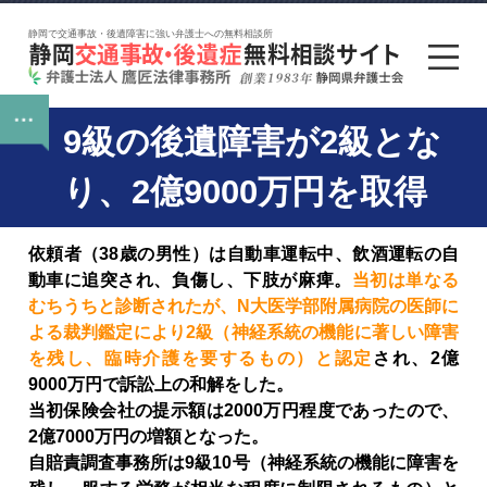
静岡で交通事故・後遺障害に強い弁護士への無料相談所
9級の後遺障害が2級とな
り、2億9000万円を取得
依頼者（38歳の男性）は自動車運転中、飲酒運転の自
動車に追突され、負傷し、下肢が麻痺。
当初は単なる
むちうちと診断されたが、N大医学部附属病院の医師に
よる裁判鑑定により2級（神経系統の機能に著しい障害
を残し、臨時介護を要するもの）と認定
され、2億
9000万円で訴訟上の和解をした
。
当初保険会社の提示額は2000万円程度であったので、
2億7000万円の増額となった。
自賠責調査事務所は9級10号（神経系統の機能に障害を