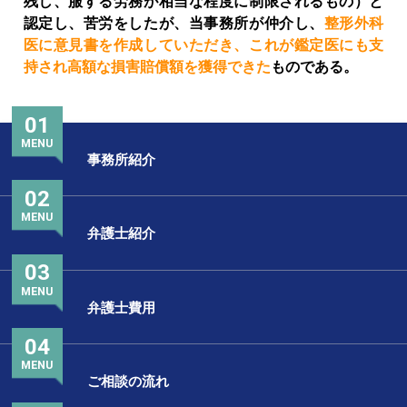
残し、服する労務が相当な程度に制限されるもの）と
認定し、苦労をしたが、当事務所が仲介し、
整形外科
医に意見書を作成していただき、これが鑑定医にも支
持され高額な損害賠償額を獲得できた
ものである。
01
MENU
事務所紹介
02
MENU
弁護士紹介
03
MENU
弁護士費用
04
MENU
ご相談の流れ