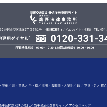
0839 静岡市葵区鷹匠1丁目5番1号 NEUEZEIT（ノイエツｱイト）4S階 TEL.054-25
0120-331-3
［平日法律相談］
09:00 - 17:30
［土曜法律相談］
10:00 - 16:00
・腰椎
／
肘・前腕
／
手・指
／
骨盤・股関節・大腿骨
／
膝
／
下腿・足
／
死亡
通事故問題相談の流れ
／
当事務所の運営サイト
／
アクセスマップ