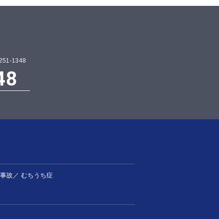
1-1348
48
事故
／
むちうち症