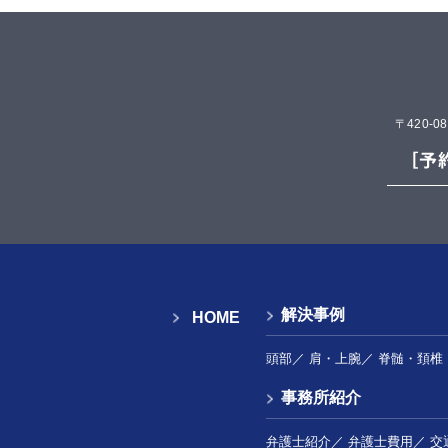
〒420-
解決事例
HOME
頭部
／
肩・上腕
／
脊髄・頚椎
事務所紹介
弁護士紹介
／
弁護士費用
／
交