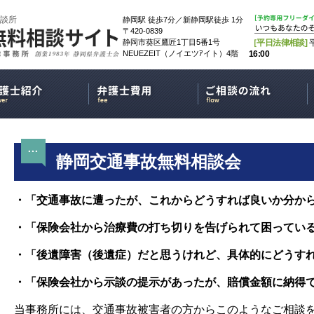
談所
静岡駅 徒歩7分／新静岡駅徒歩 1分
〒420-0839
静岡市葵区鷹匠1丁目5番1号
［平日法律相談]
NEUEZEIT（ノイエツｱイト）4階
16:00
静岡交通事故無料相談会
・「交通事故に遭ったが、これからどうすれば良いか分か
・「保険会社から治療費の打ち切りを告げられて困ってい
・「後遺障害（後遺症）だと思うけれど、具体的にどうす
・「保険会社から示談の提示があったが、賠償金額に納得
当事務所には、交通事故被害者の方からこのようなご相談