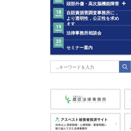
MENU
頭部外傷・高次脳機能障害
18
自賠責損害調査事務所に，
MENU
より透明性，公正性を求め
ます
19
MENU
法律事務所相談会
20
MENU
セミナー案内