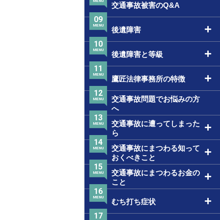
MENU
交通事故被害のQ&A
09
MENU
後遺障害
10
MENU
後遺障害と等級
11
MENU
鷹匠法律事務所の特徴
12
交通事故問題でお悩みの方
MENU
へ
13
交通事故に遭ってしまった
MENU
ら
14
交通事故にまつわる知って
MENU
おくべきこと
15
交通事故にまつわるお金の
MENU
こと
16
MENU
むち打ち症状
17