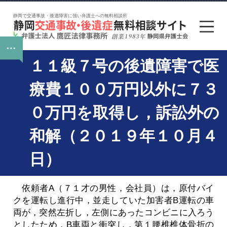
静岡で交通事故・後遺障害に強い弁護士への無料相談所
１１級７号の後遺障害で医
療費１００万円以外に７３
０万円を取得し，訴訟外の
和解（２０１９年１０月４
日）
依頼者A（７１才の男性，会社員）は，原付バイ
クを運転し進行中，並走していた加害者B運転の車
両が，突然左折し，左側にあったコンビニに入ろう
としたため，B車両と衝突し，第１腰椎椎体骨折の