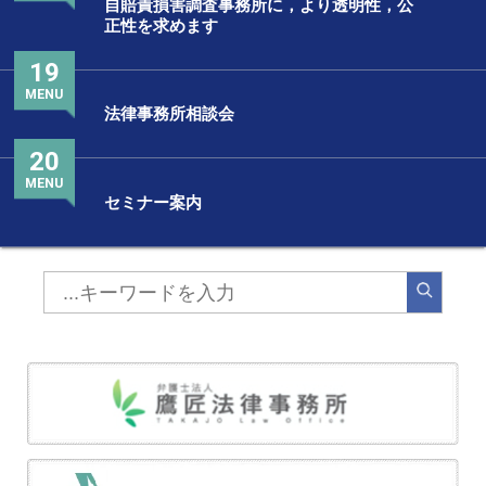
自賠責損害調査事務所に，より透明性，公
正性を求めます
19
MENU
法律事務所相談会
20
MENU
セミナー案内