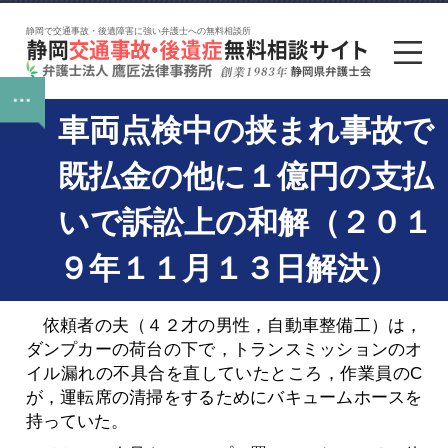
静岡で交通事故・後遺障害に強い弁護士への無料相談所
車両点検中の挟まれ事故で
既払金の他に１億円の支払
いで訴訟上の和解（２０１
９年１１月１３日解決）
依頼者の夫（４２才の男性，自動車整備工）は，
ダンプカーの荷台の下で，トランスミッションのオ
イル漏れの不具合を直していたところ，作業員のC
が，運転席の清掃をするためにバキュームホースを
持っていた。