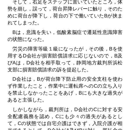
そして，右足をステップに置いていたところ，体
勢を崩し，誤って，荷台昇降レバーに触り，そのた
めに荷台が降下し，荷台の下で働いていたBが挟ま
れてしまった。
Bは，意識を失い，低酸素脳症で遷延性意識障害
の状態になった。
労災の障害等級１級になったが，その後，Bを使
用するD会社が損害賠償請求に応じないので，B及
びAは，D会社を相手取って，静岡地方裁判所浜松
支部に損害賠償請求の訴を提起した。
D会社は，Bが荷台降下防止用の安全支柱を使わ
ず作業したこと，作業中に運転席へのCの立ち入り
を禁止しなかったことをあげ，Bにも大きな過失が
あると主張した。
しかしながら，裁判所は，D会社のCに対する安
全配慮義務を認め，Cにも少々の過失があるとし
て，Cの状態では自宅介護はできず，入院介護が相