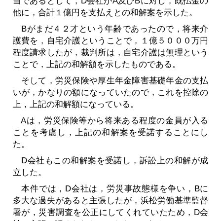
当であるとして，D会社がA及びBに対し，既払金の
他に，合計１億円を支払えとの和解案を示した。
Bがまだ４２才という年齢であったので，将来介
護費を，自宅介護ということで，１億５０００万円
程度請求したが，裁判所は，自宅介護は無理という
ことで，上記の和解額を示したものである。
そして，労災保険や厚生年金障害基礎年金の支払
いが，かなりの額になっていたので，これを控除の
上，上記の和解額になっている。
Aは，労災保険等から将来ある程度の金員が入る
ことを考慮し，上記の和解案を受諾することにし
た。
D会社もこの和解案を受諾し，訴訟上の和解が成
立した。
本件では，D会社は，労災事故態様を争い，Bに
多大な過失があると主張したが，浜松労働基準監督
署が，災害調査を公正にしてくれていたため，D会