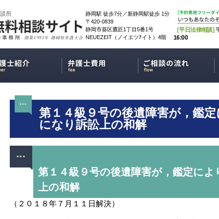
談所
静岡駅 徒歩7分／新静岡駅徒歩 1分
〒420-0839
静岡市葵区鷹匠1丁目5番1号
［平日法律相談]
NEUEZEIT（ノイエツｱイト）4階
16:00
第１４級９号の後遺障害が，鑑定
になり訴訟上の和解
第１４級９号の後遺障害が，鑑定によ
上の和解
（２０１８年７月１１日解決）