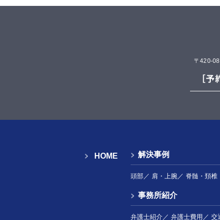
〒420-
解決事例
HOME
頭部
／
肩・上腕
／
脊髄・頚椎
事務所紹介
弁護士紹介
／
弁護士費用
／
交