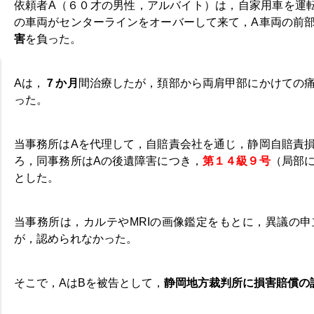
依頼者A（６０才の男性，アルバイト）は，自家用車を運
の車両がセンターラインをオーバーして来て，A車両の前
害
を負った。
Aは，
７か月
間治療したが，頚部から両肩甲部にかけての
った。
当事務所はAを代理して，自賠責会社を通じ，静岡自賠責
ろ，同事務所はAの後遺障害につき，
第１４級９号
（局部
とした。
当事務所は，カルテやMRIの画像鑑定をもとに，異議の
が，認められなかった。
そこで，AはBを被告として，
静岡地方裁判所に損害賠償の