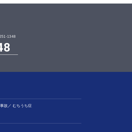
1-1348
48
事故
／
むちうち症