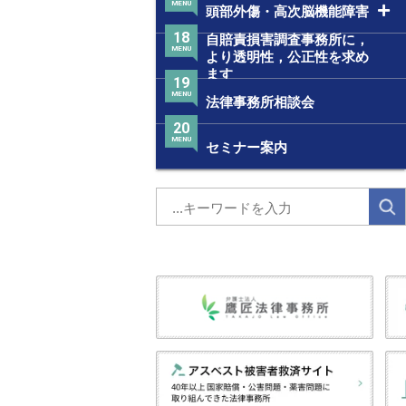
MENU
頭部外傷・高次脳機能障害
18
自賠責損害調査事務所に，
MENU
より透明性，公正性を求め
ます
19
MENU
法律事務所相談会
20
MENU
セミナー案内