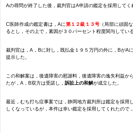
Aの尋問が終了した後，裁判官はA申請の鑑定を採用してく
C医師作成の鑑定書は，Aに
第１２級１３号
（局部に頑固
るとし，その上で，素因が３０パーセント程度関与してい
裁判官は，A，Bに対し，既払金１９５万円の外に，BがA
提示した。
この和解案は，後遺障害の慰謝料，後遺障害の逸失利益か
たが，A，B双方は受諾し，
訴訟上の和解
が成立した。
最近，むち打ち症事案では，静岡地方裁判所は鑑定を採用
しくなっているが，本件は幸い鑑定を採用してくれたので