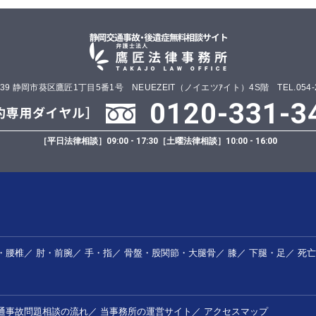
0839 静岡市葵区鷹匠1丁目5番1号 NEUEZEIT（ノイエツｱイト）4S階 TEL.054-25
0120-331-3
［平日法律相談］
09:00 - 17:30
［土曜法律相談］
10:00 - 16:00
・腰椎
／
肘・前腕
／
手・指
／
骨盤・股関節・大腿骨
／
膝
／
下腿・足
／
死亡
通事故問題相談の流れ
／
当事務所の運営サイト
／
アクセスマップ