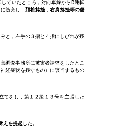
転していたところ，対向車線からB運転
部に衝突し，
頚椎捻挫
，
右肩捻挫等の傷
痛みと，左手の３指と４指にしびれが残
損害調査事務所に被害者請求をしたとこ
に神経症状を残すもの）に該当するもの
申立てをし，第１２級１３号を主張した
訴えを提起
した。