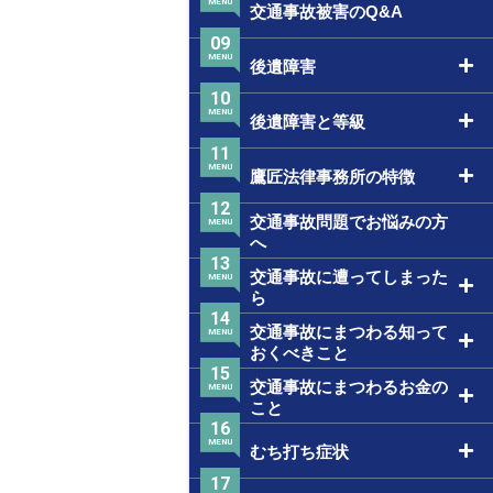
MENU
交通事故被害のQ&A
09
MENU
後遺障害
10
MENU
後遺障害と等級
11
MENU
鷹匠法律事務所の特徴
12
交通事故問題でお悩みの方
MENU
へ
13
交通事故に遭ってしまった
MENU
ら
14
交通事故にまつわる知って
MENU
おくべきこと
15
交通事故にまつわるお金の
MENU
こと
16
MENU
むち打ち症状
17