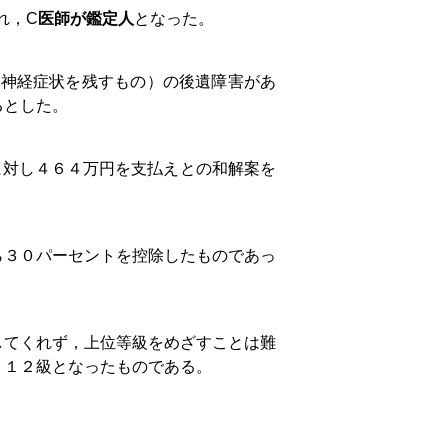
れ，C
医師が鑑定人
となった。
な神経症状を残すもの）の後遺障害があ
るとした。
に対し４６４万円を支払えとの和解案を
ら３０パーセントを控除したものであっ
してくれず，上位等級をめざすことは難
，１２級となったものである。