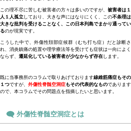
この理不尽に苦しむ被害者の方々は多いのですが、
被害者は１
人１人孤立
しており、大きな声にはなりにくく、この
不条理は
大きな批判を受けることなく、この日本列島でまかり通ってい
る
のが現実です。
こうした中で、外傷性頚部症候群（むち打ち症）だと診断さ
れ、消炎鎮痛の処置や理学療法等を受けても症状は一向によく
ならず、
遷延化している被害者が少なからず存在
します。
既に当事務所のコラムで取りあげております
線維筋痛症もその
１つ
ですが、
外傷性脊髄空洞症
もその代表的なもの
であります
ので、本コラムでその問題点を指摘したいと思います。
外傷性脊髄空洞症とは