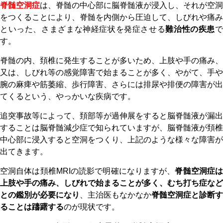
脊髄空洞症
は、脊髄の中心部に脳脊髄液が浸入し、それが空洞
をつくることにより、脊髄を内側から圧迫して、しびれや痛み
といった、さまざまな神経症状を発症させる
難治性の疾患
す。
脊髄の内、頚椎に発生することが多いため、上肢や手の痛み、
又は、しびれ等の感覚障害で始まることが多く、やがて、手や
腕の麻痺や筋萎縮、歩行障害、さらには排尿や排便の障害が出
てくるという、やっかいな疾病です。
追突事故等によって、頚部等が過伸展をすると脳脊髄液が漏出
することは脳脊髄減少症で知られていますが、脳脊髄液が頚椎
中心部に浸入すると空洞をつくり、上記のような様々な障害が
出てきます。
空洞自体は頚椎MRIの読影で明確になりますが、
脊髄空洞症
上肢や手の痛み、しびれで始まることが多く、むち打ち症など
との鑑別が必要になり
、主治医もなかなか
脊髄空洞症と診断す
ることは躊躇する
のが現状です。